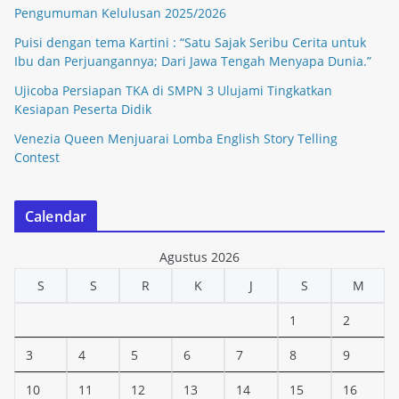
Pengumuman Kelulusan 2025/2026
Puisi dengan tema Kartini : “Satu Sajak Seribu Cerita untuk
Ibu dan Perjuangannya; Dari Jawa Tengah Menyapa Dunia.”
Ujicoba Persiapan TKA di SMPN 3 Ulujami Tingkatkan
Kesiapan Peserta Didik
Venezia Queen Menjuarai Lomba English Story Telling
Contest
Calendar
Agustus 2026
S
S
R
K
J
S
M
1
2
3
4
5
6
7
8
9
10
11
12
13
14
15
16