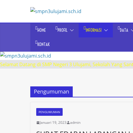
HOME
PROFIL
INFORMASI
DATA
KONTAK
Selamat Datang di SMP Negeri 3 Ulujami, Sekolah Yang Santun,
Pengumuman
PENGUMUMAN
Januari 19, 2023
admin