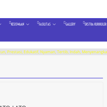
KESISWAAN
FASILITAS
GALLERY
EKSTRA KURIKULER
 Prestasi, Edukatif, Nyaman, Tertib, Indah, Menyenangkan, In